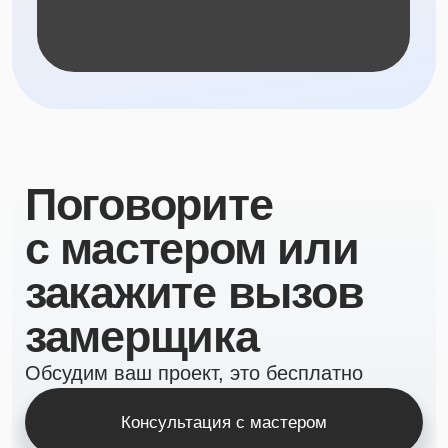
Изготовление мебели
на заказ в Тюмени
по индивидуальным
размерам
Кухня
Шкаф
Рабочая зона
Мебель для бизнеса
О компании
Портфолио
Отзывы
Гарантия
ИП Точилин А.В. ИНН 723024592152
Обработка персональных данных
Типовой договор