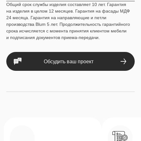
Общий срок службы изделия составляет 10 лет. Гарантия
на изделия в целом 12 месяцев. Гарантия на фасады МДФ
Замер и проект
Аванс и расчет,
24 месяца. Гарантия на направляющие и петли
бесплатно
рассрочка
производства Blum 5 лет. Продолжительность гарантийного
При условии реализации проекта.
Оплата по договору делит
срока исчисляется с момента принятия клиентом мебели
Выезд за пределы Тюмени
на две части. Доступны ра
и подписания документов приема-передачи.
по согласованию.
и кредит.
Обсудить ваш проект
Гарантия 💯
Права покупателя защищаются Законом
«О защите прав потребителей». В случае
обнаружения брака, покупатель имеет право
на бесплатное устранение недостатков или
ремонт. Продолжительность гарантийного